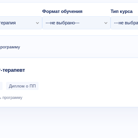
Формат обучения
Тип курса
терапия
---не выбрано---
---не выбра
программу
-терапевт
Диплом о ПП
ь программу