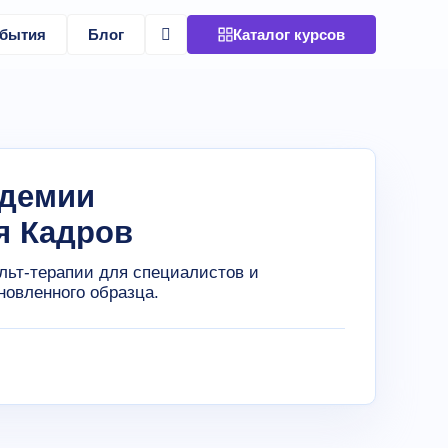
бытия
Блог
Каталог курсов
адемии
я Кадров
льт-терапии для специалистов и
овленного образца.