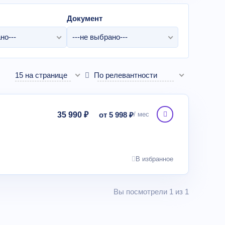
Документ
но---
---не выбрано---
15 на странице
По релевантности
35 990 ₽
от 5 998 ₽
В избранное
Вы посмотрели 1 из 1