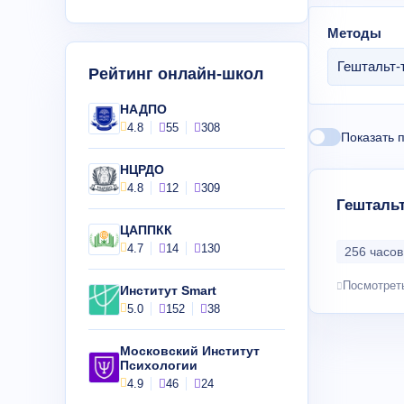
Методы
Гештальт-
Рейтинг онлайн-школ
НАДПО
4.8
55
308
Показать 
НЦРДО
4.8
12
309
Гештальт
ЦАППКК
4.7
14
130
256 часов
Посмотрет
Институт Smart
5.0
152
38
Московский Институт
Психологии
4.9
46
24