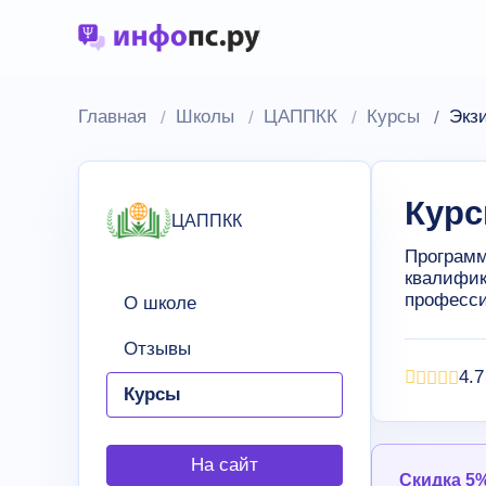
Главная
Школы
ЦАППКК
Курсы
Экз
Курс
ЦАППКК
Программ
квалифик
професси
О школе
Отзывы
4.7
Курсы
На сайт
Скидка 5