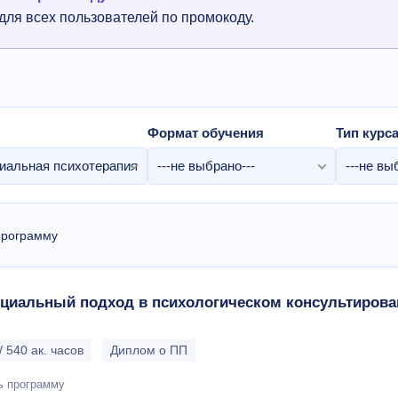
для всех пользователей по промокоду.
Формат обучения
Тип курс
иальная психотерапия
---не выбрано---
---не вы
программу
нциальный подход в психологическом консультирова
/ 540 ак. часов
Диплом о ПП
ь программу