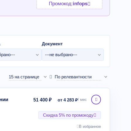
Промокод:
infops
а
Документ
брано---
---не выбрано---
15 на странице
По релевантности
нии
51 400 ₽
от 4 283 ₽
Скидка 5% по промокоду
В избранное