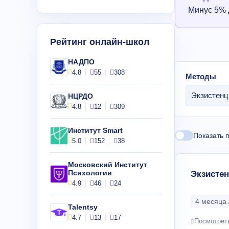
Минус 5% 
Рейтинг онлайн-школ
НАДПО
4.8
55
308
Методы
Экзистенц
НЦРДО
4.8
12
309
Институт Smart
Показать 
5.0
152
38
Московский Институт
Психологии
Экзисте
4.9
46
24
4 месяца 
Talentsy
4.7
13
17
Посмотрет