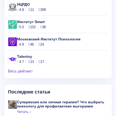
НЦРДО
4.8
12
309
Институт Smart
5.0
152
38
Московский Институт Психологии
4.9
46
24
Talentsy
4.7
13
17
Весь рейтинг
Последние статьи
Супервизия или личная терапия? Что выбрать
психологу для профилактики выгорания
Читать