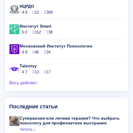
НЦРДО
4.8
12
309
Институт Smart
5.0
152
38
Московский Институт Психологии
4.9
46
24
Talentsy
4.7
13
17
Весь рейтинг
Последние статьи
Супервизия или личная терапия? Что выбрать
психологу для профилактики выгорания
Читать