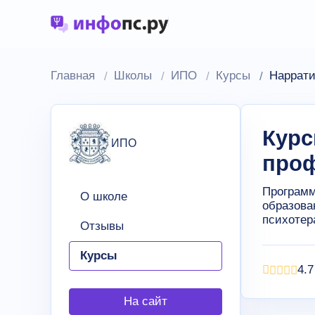
Главная
Школы
ИПО
Курсы
Наррати
Курс
ИПО
проф
Программ
О школе
образова
психотер
Отзывы
Курсы
4.7
На сайт