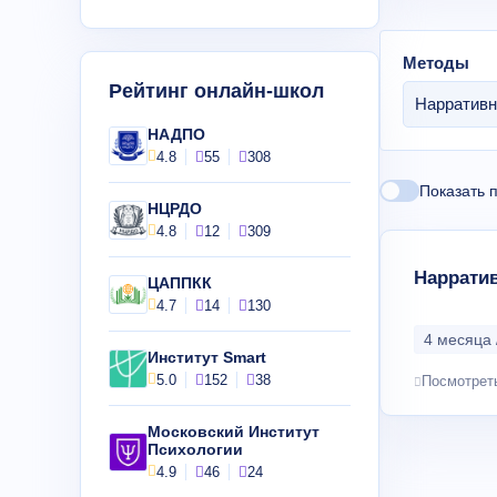
Методы
Рейтинг онлайн-школ
Нарративн
НАДПО
4.8
55
308
Показать 
НЦРДО
4.8
12
309
Нарратив
ЦАППКК
4.7
14
130
4 месяца 
Институт Smart
5.0
152
38
Посмотрет
Московский Институт
Психологии
4.9
46
24