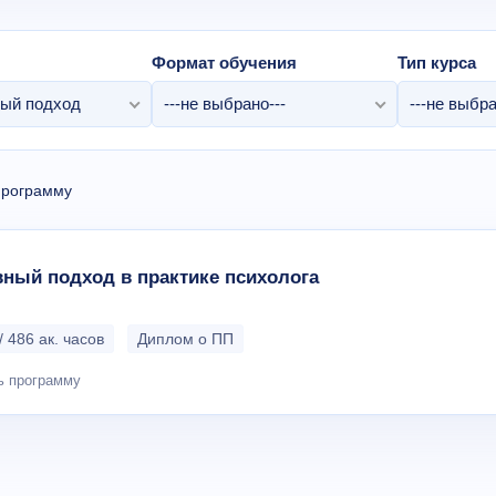
Формат обучения
Тип курса
ый подход
---не выбрано---
---не выбра
программу
ный подход в практике психолога
/ 486 ак. часов
Диплом о ПП
ь программу