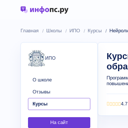
Главная
Школы
ИПО
Курсы
Нейроли
Курс
ИПО
обра
Программ
О школе
повышени
Отзывы
Курсы
4.7
На сайт