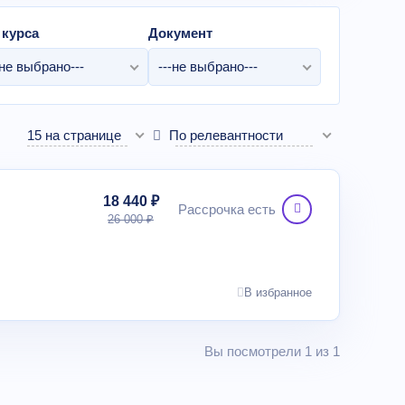
 курса
Документ
-не выбрано---
---не выбрано---
15 на странице
По релевантности
18 440 ₽
Рассрочка есть
26 000 ₽
В избранное
Вы посмотрели 1 из 1