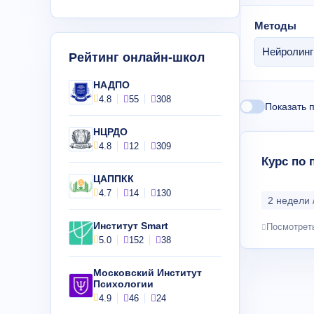
Методы
Нейролинг
Рейтинг онлайн-школ
НАДПО
4.8
55
308
Показать 
НЦРДО
4.8
12
309
Курс по
ЦАППКК
4.7
14
130
2 недели 
Институт Smart
Посмотрет
5.0
152
38
Московский Институт
Психологии
4.9
46
24