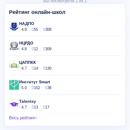
Вы посмотрели 1 из 1
Рейтинг онлайн-школ
НАДПО
4.8
55
308
НЦРДО
4.8
12
309
ЦАППКК
4.7
14
130
Институт Smart
5.0
152
38
Talentsy
4.7
13
17
Весь рейтинг