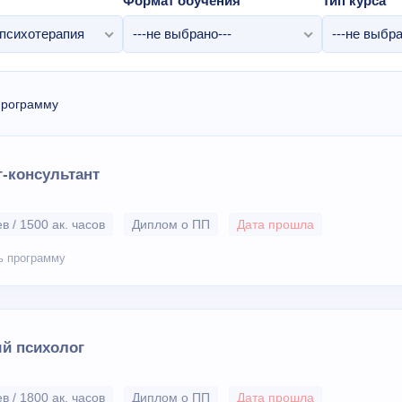
Формат обучения
Тип курса
психотерапия
---не выбрано---
---не выбра
программу
-консультант
в / 1500 ак. часов
Диплом о ПП
Дата прошла
ь программу
й психолог
в / 1800 ак. часов
Диплом о ПП
Дата прошла