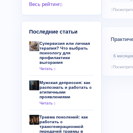
Весь рейтинг
Посмотрет
Последние статьи
Практиче
Супервизия или личная
терапия? Что выбрать
психологу для
6 месяцев
профилактики
выгорания
Посмотрет
Читать
Мужская депрессия: как
распознать и работать с
атипичными
проявлениями
Читать
Травма поколений: как
работать с
трансгенерационной
передачей травмы в