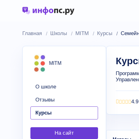
Главная
Школы
MITM
Курсы
Семейн
Курс
MITM
Программ
Управлен
О школе
Отзывы
4.9
Курсы
На сайт