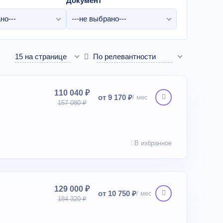
Документ
но---
---не выбрано---
15 на странице
По релевантности
110 040 ₽
от 9 170 ₽
157 080 ₽
В избранное
129 000 ₽
от 10 750 ₽
184 320 ₽