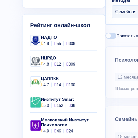
Методы
Семейная 
Рейтинг онлайн-школ
Показать 
НАДПО
4.8
55
308
НЦРДО
Психолог
4.8
12
309
12 месяце
ЦАППКК
4.7
14
130
Посмотрет
Институт Smart
5.0
152
38
Семейны
Московский Институт
Психологии
4.9
46
24
18 месяце