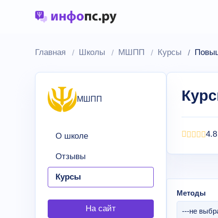
Главная
Школы
МШПП
Курсы
Повы
Кур
МШПП
4.8
О школе
Отзывы
Курсы
Методы
На сайт
---не выбр