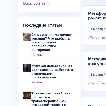
Весь рейтинг
Метафор
работе п
Последние статьи
1 месяц / 
Супервизия или личная
Посмотрет
терапия? Что выбрать
психологу для
профилактики
выгорания
Читать
Методик
консуль
Мужская депрессия: как
распознать и работать с
атипичными
1 месяц / 
проявлениями
Читать
Посмотрет
Травма поколений: как
работать с
трансгенерационной
передачей травмы в