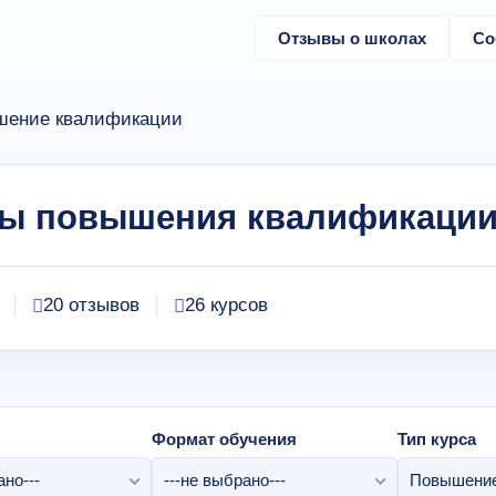
Отзывы о школах
Со
шение квалификации
сы повышения квалификаци
20 отзывов
26 курсов
Формат обучения
Тип курса
ано---
---не выбрано---
Повышение