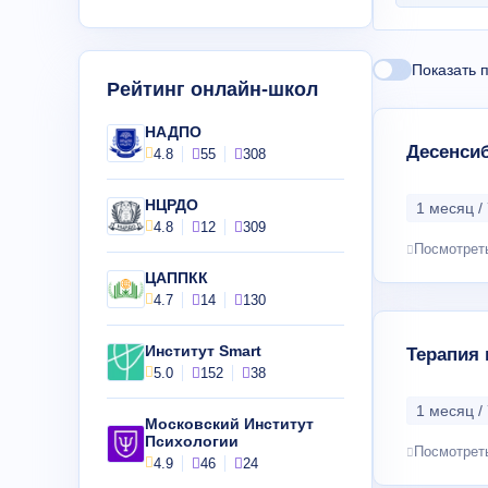
Показать 
Рейтинг онлайн-школ
НАДПО
Десенсиб
4.8
55
308
НЦРДО
1 месяц / 
4.8
12
309
Посмотрет
ЦАППКК
4.7
14
130
Институт Smart
Терапия 
5.0
152
38
1 месяц / 
Московский Институт
Психологии
Посмотрет
4.9
46
24