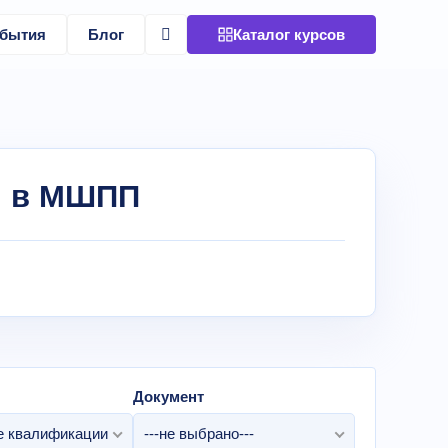
бытия
Блог
Каталог курсов
и в МШПП
Документ
 квалификации
---не выбрано---