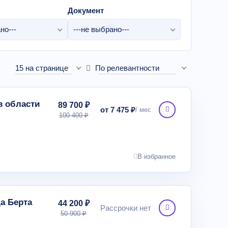
Документ
но---
---не выбрано---
15 на странице
По релевантности
в области
89 700 ₽
от 7 475 ₽
100 400 ₽
В избранное
а Берта
44 200 ₽
Рассрочки нет
50 900 ₽