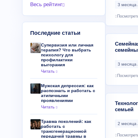
Весь рейтинг
3 месяца 
Посмотрет
Последние статьи
Семейная
Супервизия или личная
семейны
терапия? Что выбрать
психологу для
профилактики
3 месяца 
выгорания
Читать
Посмотрет
Мужская депрессия: как
распознать и работать с
атипичными
проявлениями
Технолог
Читать
семьей
Травма поколений: как
2 месяца 
работать с
трансгенерационной
Посмотрет
передачей травмы в