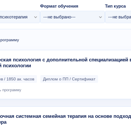
Формат обучения
Тип курса
психотерапия
---не выбрано---
---не выбра
программу
ская психология с дополнительной специализацией 
й психологии
в / 1850 ак. часов
Диплом о ПП / Сертификат
ь программу
очная системная семейная терапия на основе подход
ера