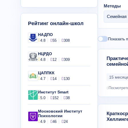
Методы
Семейная 
Рейтинг онлайн-школ
НАДПО
Показать 
4.8
55
308
НЦРДО
Практиче
4.8
12
309
семейно
ЦАППКК
15 месяце
4.7
14
130
Посмотрет
Институт Smart
5.0
152
38
Московский Институт
Краткоср
Психологии
Хеллинг
4.9
46
24