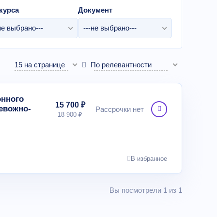
курса
Документ
не выбрано---
---не выбрано---
15 на странице
По релевантности
онного
15 700 ₽
евожно-
Рассрочки нет
18 900 ₽
В избранное
Вы посмотрели 1 из 1