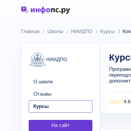
Главная
Школы
НИИДПО
Курсы
Ког
Курс
НИИДПО
Программ
переподг
дополнит
О школе
Отзывы
4.6
Курсы
На сайт