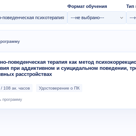
Формат обучения
Тип 
о-поведенческая психотерапия
---не выбрано---
---
программу
но-поведенческая терапия как метод психокоррекци
вия при аддиктивном и суицидальном поведении, тр
ивных расстройствах
/ 108 ак. часов
Удостоверение о ПК
ь программу