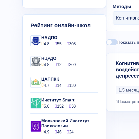
Методы
Когнитивн
Рейтинг онлайн-школ
НАДПО
Показать 
4.8
55
308
НЦРДО
Когнитив
4.8
12
309
воздейст
депресс
ЦАППКК
4.7
14
130
1.5 месяц 
Институт Smart
Посмотрет
5.0
152
38
Московский Институт
Психологии
4.9
46
24