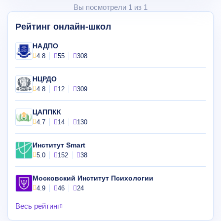
Вы посмотрели 1 из 1
Рейтинг онлайн-школ
НАДПО
4.8
55
308
НЦРДО
4.8
12
309
ЦАППКК
4.7
14
130
Институт Smart
5.0
152
38
Московский Институт Психологии
4.9
46
24
Весь рейтинг