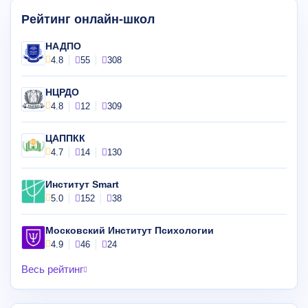
Рейтинг онлайн-школ
НАДПО
4.8
55
308
НЦРДО
4.8
12
309
ЦАППКК
4.7
14
130
Институт Smart
5.0
152
38
Московский Институт Психологии
4.9
46
24
Весь рейтинг