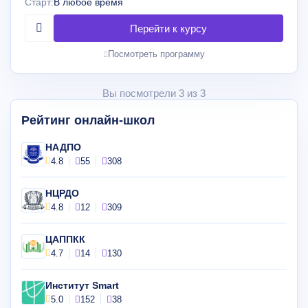
Старт:
В любое время
Посмотреть программу
Вы посмотрели 3 из 3
Рейтинг онлайн-школ
НАДПО
4.8
55
308
НЦРДО
4.8
12
309
ЦАППКК
4.7
14
130
Институт Smart
5.0
152
38