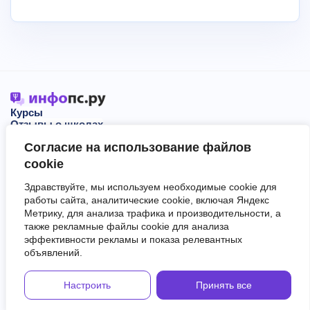
Курсы
Отзывы о школах
Блог
Согласие на использование файлов
События
О нас
cookie
Здравствуйте, мы используем необходимые cookie для
Пользовательское соглашение
работы сайта, аналитические cookie, включая Яндекс
Политика обработки персональных данных
Метрику, для анализа трафика и производительности, а
Сервис не оказывает образовательные услуги.
также рекламные файлы cookie для анализа
Информация, размещённая на сайте, не является публичной
эффективности рекламы и показа релевантных
офертой.
объявлений.
В материалах могут встречаться рекламные ссылки.
Для них работает пометка "Реклама. Информация о рекламодателе
по ссылкам в статье."
Настроить
Принять все
Copyright © 2026 Все права защищены.