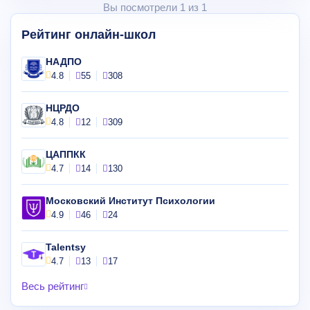
Вы посмотрели 1 из 1
Рейтинг онлайн-школ
НАДПО
4.8
55
308
НЦРДО
4.8
12
309
ЦАППКК
4.7
14
130
Московский Институт Психологии
4.9
46
24
Talentsy
4.7
13
17
Весь рейтинг