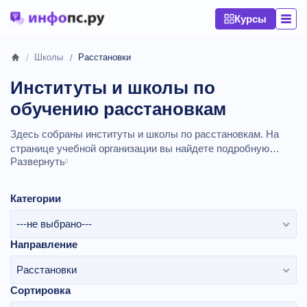
Курсы
Школы
Расстановки
Институты и школы по
обучению расстановкам
Здесь собраны институты и школы по расстановкам. На
странице учебной организации вы найдете подробную
Развернуть
информацию о контактах, официальный сайт, актуальные
курсы и отзывы учащихся на 2026 год.
Категории
---не выбрано---
Направление
Расстановки
Сортировка