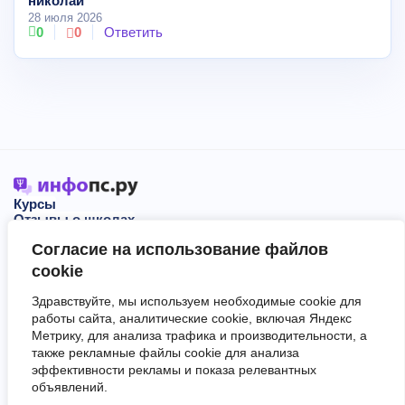
николай
28 июля 2026
0
0
Ответить
Курсы
Отзывы о школах
Блог
Согласие на использование файлов
События
О нас
cookie
Здравствуйте, мы используем необходимые cookie для
Пользовательское соглашение
работы сайта, аналитические cookie, включая Яндекс
Политика обработки персональных данных
Метрику, для анализа трафика и производительности, а
Сервис не оказывает образовательные услуги.
также рекламные файлы cookie для анализа
Информация, размещённая на сайте, не является публичной
эффективности рекламы и показа релевантных
офертой.
объявлений.
В материалах могут встречаться рекламные ссылки.
Для них работает пометка "Реклама. Информация о рекламодателе