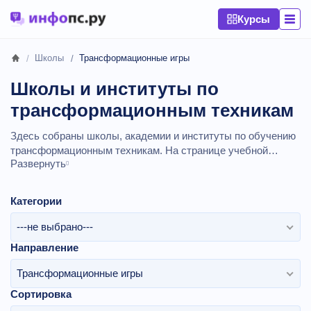
Курсы
Школы
Трансформационные игры
Школы и институты по
трансформационным техникам
Здесь собраны школы, академии и институты по обучению
трансформационным техникам. На странице учебной
Развернуть
организации вы найдете подробную информацию о
контактах, официальный сайт, актуальные курсы и отзывы
учащихся на 2026 год.
Категории
---не выбрано---
Направление
Трансформационные игры
Сортировка