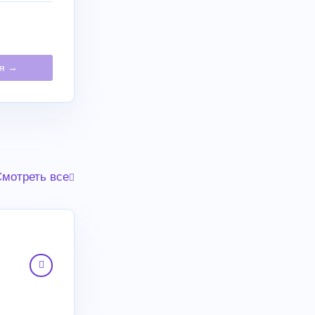
ия →
мотреть все