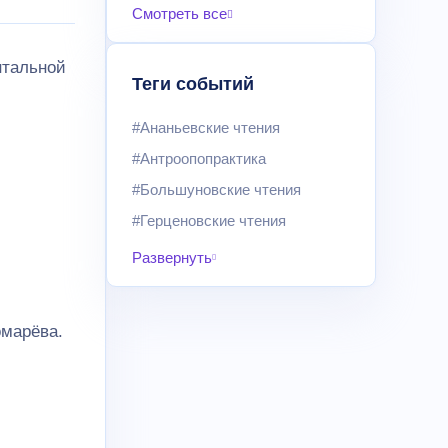
Смотреть все
нтальной
Теги событий
#Ананьевские чтения
#Антроопопрактика
#Большуновские чтения
#Герценовские чтения
Развернуть
омарёва.