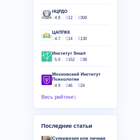
НЦРДО
4.8
12
309
ЦАППКК
4.7
14
130
Институт Smart
5.0
152
38
Московский Институт
Психологии
4.9
46
24
Весь рейтинг
Последние статьи
Супервизия или личная