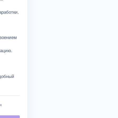
аработки.
своением
кацию.
удобный
я