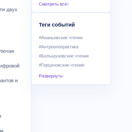
Смотреть все
ти двух
я
Теги событий
#Ананьевские чтения
#Антроопопрактика
ключая
#Большуновские чтения
#Герценовские чтения
цифровой
Развернуть
рантов и
и
ом