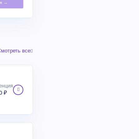
ия →
мотреть все
енция
0 ₽