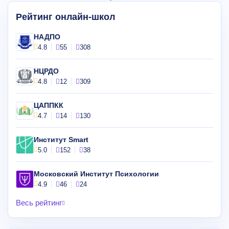
Рейтинг онлайн-школ
НАДПО
4.8
55
308
НЦРДО
4.8
12
309
ЦАППКК
4.7
14
130
Институт Smart
5.0
152
38
Московский Институт Психологии
4.9
46
24
Весь рейтинг