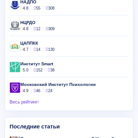
НАДПО
4.8
55
308
НЦРДО
4.8
12
309
ЦАППКК
4.7
14
130
Институт Smart
5.0
152
38
Московский Институт Психологии
4.9
46
24
Весь рейтинг
Последние статьи