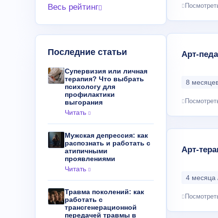
Посмотрет
Весь рейтинг
Последние статьи
Арт-педа
Супервизия или личная
терапия? Что выбрать
8 месяцев
психологу для
профилактики
Посмотрет
выгорания
Читать
Мужская депрессия: как
распознать и работать с
Арт-тера
атипичными
проявлениями
Читать
4 месяца 
Травма поколений: как
Посмотрет
работать с
трансгенерационной
передачей травмы в