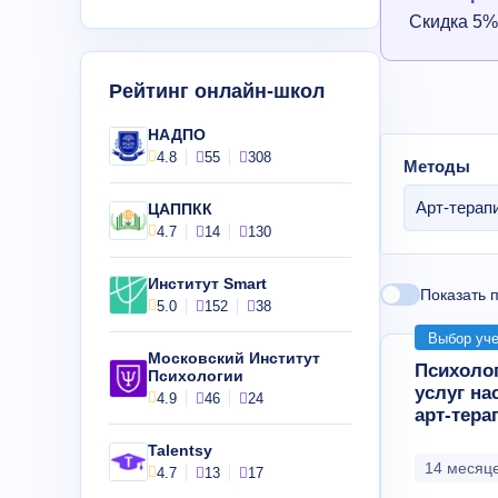
Скидка 5%
Рейтинг онлайн-школ
НАДПО
4.8
55
308
Методы
Арт-терап
ЦАППКК
4.7
14
130
Институт Smart
Показать 
5.0
152
38
Выбор уч
Московский Институт
Психолог
Психологии
услуг на
4.9
46
24
арт-тера
Talentsy
14 месяце
4.7
13
17