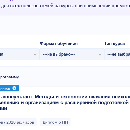
 для всех пользователей на курсы при применении промоко
Формат обучения
Тип курса
ия
---не выбрано---
---не выбра
программу
еников
-консультант. Методы и технологии оказания психол
селению и организациям с расширенной подготовкой
пии
в / 2010 ак. часов
Диплом о ПП