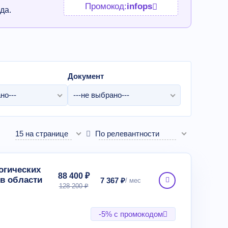
Промокод:
infops
да.
Документ
но---
---не выбрано---
15 на странице
По релевантности
огических
88 400 ₽
 в области
7 367 ₽
128 200 ₽
-5% с промокодом