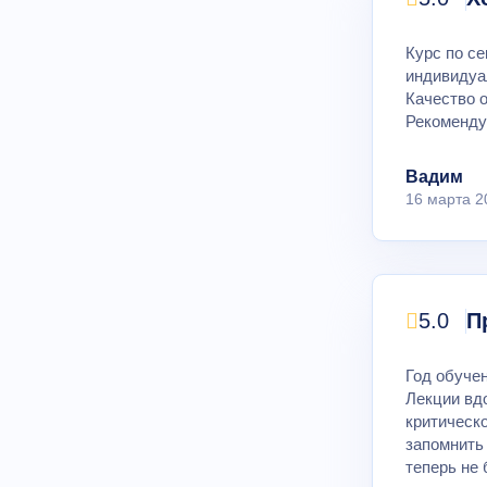
Курс по се
индивидуа
Качество о
Рекоменду
Вадим
16 марта 2
5.0
П
Год обуче
Лекции вд
критическ
запомнить 
теперь не