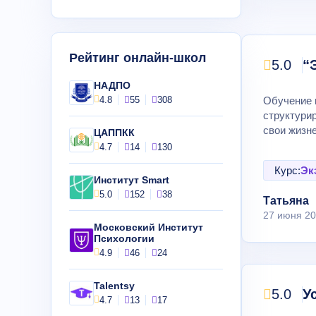
Рейтинг онлайн-школ
5.0
“
НАДПО
4.8
55
308
Обучение 
структурир
свои жизн
ЦАППКК
4.7
14
130
Курс:
Эк
Институт Smart
5.0
152
38
Татьяна
27 июня 2
Московский Институт
Психологии
4.9
46
24
Talentsy
5.0
У
4.7
13
17