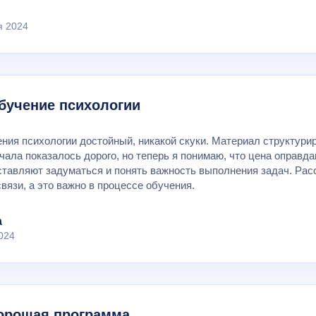
я 2024
бучение психологии
ния психологии достойный, никакой скуки. Материал структури
чала показалось дорого, но теперь я понимаю, что цена оправд
аставляют задуматься и понять важность выполнения задач. Рас
связи, а это важно в процессе обучения.
а
024
орошая программа