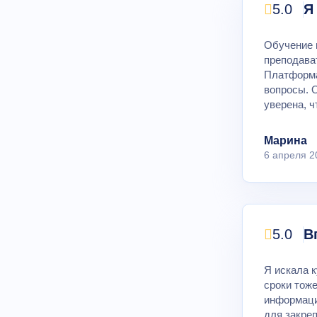
5.0
Я
Обучение 
преподава
Платформа
вопросы. 
уверена, ч
Марина
6 апреля 2
5.0
В
Я искала к
сроки тоже
информаци
для закре