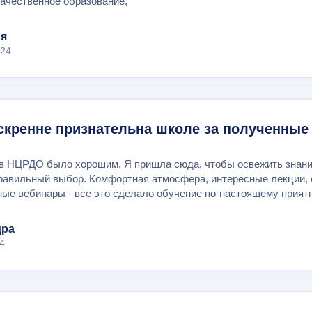
качественное образование,
ия
024
скренне признательна школе за полученные
в НЦРДО было хорошим. Я пришла сюда, чтобы освежить знания п
равильный выбор. Комфортная атмосфера, интересные лекции, 
ные вебинары - все это сделало обучение по-настоящему прият
дра
4