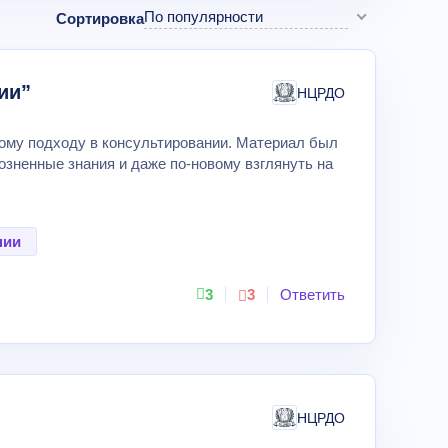
По популярности
Сортировка
ии”
НЦРДО
ному подходу в консультировании. Материал был
розненные знания и даже по-новому взглянуть на
нии
3
3
Ответить
НЦРДО