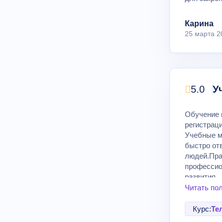
Карина
25 марта 2
5.0
У
Обучение 
регистрац
Учебные м
быстро от
людей.Пра
профессио
развития.
Читать по
Курс:
Те