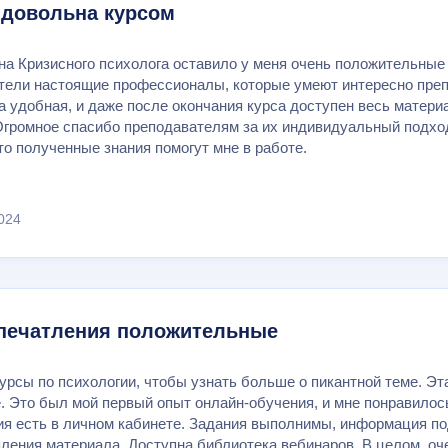
 довольна курсом
на Кризисного психолога оставило у меня очень положительные
тели настоящие профессионалы, которые умеют интересно преп
 удобная, и даже после окончания курса доступен весь матери
Огромное спасибо преподавателям за их индивидуальный подхо
то полученные знания помогут мне в работе.
024
печатления положительные
урсы по психологии, чтобы узнать больше о пикантной теме. Эт
. Это был мой первый опыт онлайн-обучения, и мне понравилось
я есть в личном кабинете. Задания выполнимы, информация под
пления материала. Доступна библиотека вебинаров. В целом, оч