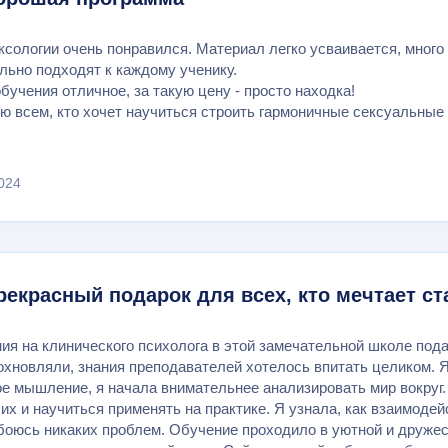
ксологии очень понравился. Материал легко усваивается, мног
льно подходят к каждому ученику.
бучения отличное, за такую цену - просто находка!
ю всем, кто хочет научиться строить гармоничные сексуальные
024
рекрасный подарок для всех, кто мечтает ст
ния на клинического психолога в этой замечательной школе по
охновляли, знания преподавателей хотелось впитать целиком. Я
ое мышление, я начала внимательнее анализировать мир вокруг.
их и научиться применять на практике. Я узнала, как взаимоде
 боюсь никаких проблем. Обучение проходило в уютной и друже