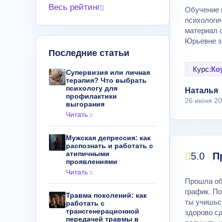
Весь рейтинг
Обучение 
психологи
материал 
Юрьевне з
Последние статьи
Курс:
Ко
Супервизия или личная
терапия? Что выбрать
психологу для
Наталья
профилактики
26 июня 2
выгорания
Читать
Мужская депрессия: как
распознать и работать с
атипичными
5.0
П
проявлениями
Читать
Прошла об
график. П
Травма поколений: как
ты учишьс
работать с
трансгенерационной
здорово с
передачей травмы в