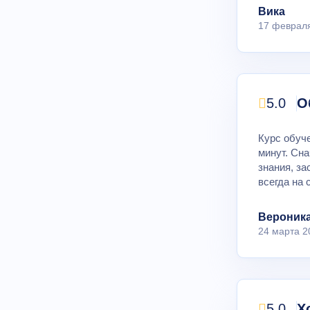
Вика
17 феврал
5.0
О
Курс обуче
минут. Сна
знания, з
всегда на 
Вероник
24 марта 2
5.0
Х