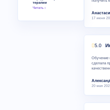
получить 
терапии
Читать
Анастас
17 июня 2
5.0
И
Обучение 
сделала п
качествен
Алексан
20 мая 202