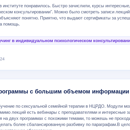
в институте понравилось. Быстро зачислили, курсы интересные
ческом консультировании". Можно было смотреть записи лекций
объясняют понятно. Приятно, что выдают сертификаты за успе
а помощь.
учинг в индивидуальном психологическом консультирован
024
рограммы с большим объемом информации
учение по сексуальной семейной терапии в НЦРДО. Модули мож
омимо лекций есть вебинары с преподавателями и интересные за
я на двух программах с похожими темами, то можешь не проход
делать более сбалансированную разбивку по параграфам.В цело