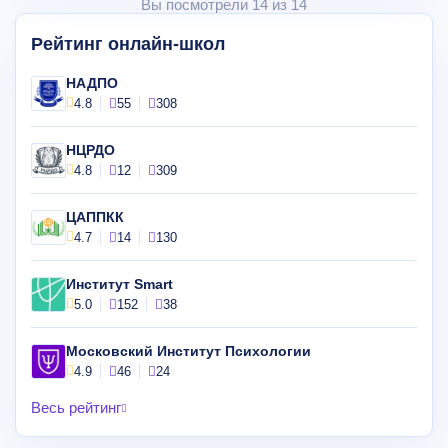
Вы посмотрели 14 из 14
Рейтинг онлайн-школ
НАДПО
4.8
55
308
НЦРДО
4.8
12
309
ЦАППКК
4.7
14
130
Институт Smart
5.0
152
38
Московский Институт Психологии
4.9
46
24
Весь рейтинг