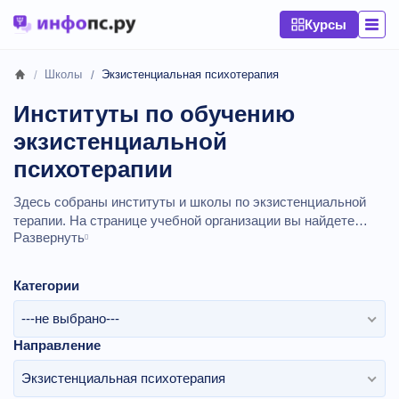
Курсы
Школы
Экзистенциальная психотерапия
Институты по обучению
экзистенциальной
психотерапии
Здесь собраны институты и школы по экзистенциальной
терапии. На странице учебной организации вы найдете
Развернуть
подробную информацию о контактах, официальный сайт,
актуальные курсы и отзывы учащихся на 2026 год.
Категории
---не выбрано---
Направление
Экзистенциальная психотерапия