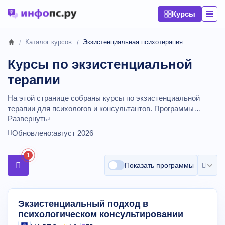
Курсы
Каталог курсов
Экзистенциальная психотерапия
Курсы по экзистенциальной
терапии
На этой странице собраны курсы по экзистенциальной
терапии для психологов и консультантов. Программы
Развернуть
помогают работать с жизненными кризисами, поиском
смысла, выбором и ответственностью, используя диалог и
Обновлено:
август 2026
исследование опыта клиента. После обучения вы сможете
глубже сопровождать клиентов в кризисных и переходных
1
периодах жизни.
Сравнивайте стоимость обучения
Показать программы
психологов, наличие рассрочки.
Курсы от
10800
до
224900
рублей,
длительностью от 72 до 650 академических часов.
Экзистенциальный подход в
психологическом консультировании