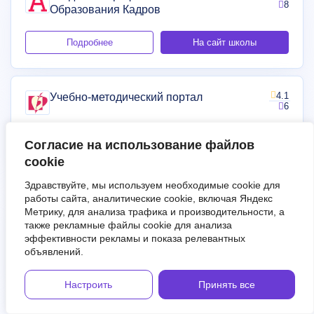
8
Образования Кадров
Подробнее
На сайт школы
4.1
Учебно-методический портал
6
Согласие на использование файлов
Подробнее
На сайт школы
cookie
Здравствуйте, мы используем необходимые cookie для
4.4
работы сайта, аналитические cookie, включая Яндекс
Центр дополнительного
18
Метрику, для анализа трафика и производительности, а
профессионального образования
также рекламные файлы cookie для анализа
ЭКОДПО
эффективности рекламы и показа релевантных
объявлений.
Подробнее
На сайт школы
Настроить
Принять все
4.4