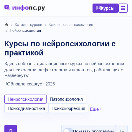
Курсы
Каталог курсов
Клиническая психология
Нейропсихология
Курсы по нейропсихологии с
практикой
Здесь собраны дистанционные курсы по нейропсихологии
для психологов, дефектологов и педагогов, работающих с
Развернуть
детьми и взрослыми. Программы дают базу по работе
мозга, развитию высших психических функций,
Обновлено:
август 2026
нейропсихологической диагностике и коррекции, а также
включают практические разборы и упражнения. Вы можете
Нейропсихология
Патопсихология
сравнить курсы по возрастному фокусу, объему практики,
формату онлайн‑занятий и выдаваемым документам, чтобы
Психодиагностика
Психокоррекция
Еще
выбрать обучение, которое реально пригодится в работе.
Сравнение стоимости курсов изучения.
Курсы от
840
до
165000
рублей,
длительностью от 4 до 2000 академических
Показать программы
часов.