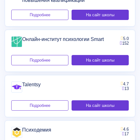
повышения квалификации
Подробнее
На сайт школы
5.0
Онлайн-институт психологии Smart
152
Подробнее
На сайт школы
4.7
Talentsy
13
Подробнее
На сайт школы
4.6
Психодемия
17