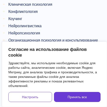
Клиническая психология
Конфликтология
Коучинг
Нейролингвистика
Нейропсихология
Организационная психология и консультирование
Патопсихология
Согласие на использование файлов
Педагогическая психология
cookie
Перинатальная психология
Здравствуйте, мы используем необходимые cookie для
работы сайта, аналитические cookie, включая Яндекс
Психодиагностика
Метрику, для анализа трафика и производительности, а
Психокоррекция
также рекламные файлы cookie для анализа
эффективности рекламы и показа релевантных
Психолингвистика
объявлений.
Психологическое консультирование и психотерапия
Настроить
Принять все
Психология
Психосоматика