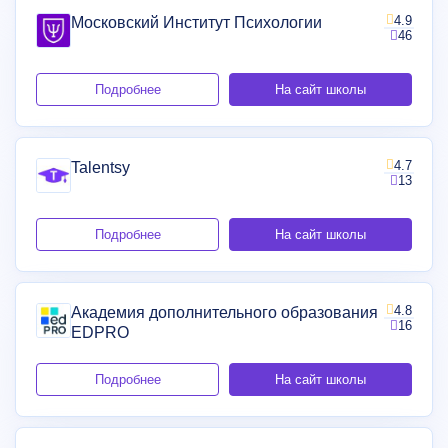
4.9
Московский Институт Психологии
46
Подробнее
На сайт школы
4.7
Talentsy
13
Подробнее
На сайт школы
4.8
Академия дополнительного образования
16
EDPRO
Подробнее
На сайт школы