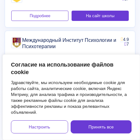
Подробнее
На сайт школы
4.9
Международный Институт Психологии и
7
Психотерапии
Подробнее
На сайт школы
Согласие на использование файлов
cookie
Здравствуйте, мы используем необходимые cookie для
4.4
Международная Школа Профессий
работы сайта, аналитические cookie, включая Яндекс
5
Метрику, для анализа трафика и производительности, а
также рекламные файлы cookie для анализа
эффективности рекламы и показа релевантных
Подробнее
На сайт школы
объявлений.
Настроить
Принять все
4.4
Skillbox
1