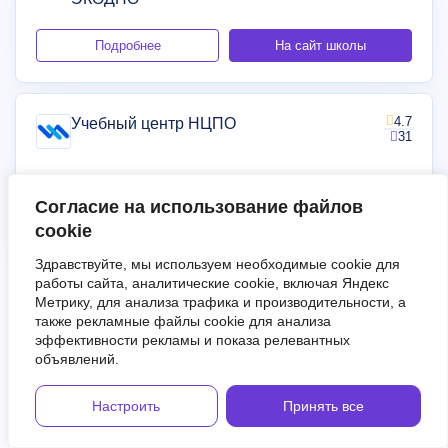
Подробнее
На сайт школы
4.7
Учебный центр НЦПО
31
Подробнее
На сайт школы
Согласие на использование файлов
cookie
Здравствуйте, мы используем необходимые cookie для
работы сайта, аналитические cookie, включая Яндекс
Метрику, для анализа трафика и производительности, а
Подборки курсов
также рекламные файлы cookie для анализа
эффективности рекламы и показа релевантных
Работа с боевой травмой
объявлений.
Работа с выгоранием
Настроить
Принять все
Работа с горем
Работа с депрессией