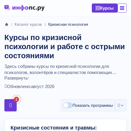
Курсы
Каталог курсов
Кризисная психология
Курсы по кризисной
психологии и работе с острыми
состояниями
Здесь собраны курсы по кризисной психологии для
психологов, волонтёров и специалистов помогающих
Развернуть
профессий. Программы дают алгоритмы помощи при
остром стрессе, утрате, суицидальном риске, научают
Обновлено:
август 2026
проводить кризисные интервенции и выстраивать
дальнейшее сопровождение. После обучения вы будете
1
чувствовать себя увереннее в острых ситуациях и сможете
Показать программы
опираться на понятные протоколы работы.
Сравнивайте
стоимость обучения психологов и психотерапевтов.
Курсы
от
9000
до
199200
рублей,
длительностью от 37 до 2064
Кризисные состояния и травмы:
академических часов.