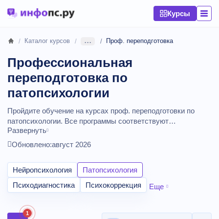
Курсы
...
Каталог курсов
Проф. переподготовка
Профессиональная
переподготовка по
патопсихологии
Пройдите обучение на курсах проф. переподготовки по
патопсихологии. Все программы соответствуют
Развернуть
профстандартам и предусматривают выдачу документа
установленного образца. Подберите подходящее обучение
Обновлено:
август 2026
по продолжительности.
Сравнение стоимости обучения.
Курсы от
19300
до
97900
рублей,
длительностью от 250 до
Нейропсихология
Патопсихология
2030 академических часов.
Психодиагностика
Психокоррекция
Еще
1