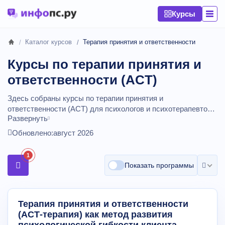
Курсы
Каталог курсов
Терапия принятия и ответственности
Курсы по терапии принятия и
ответственности (ACT)
Здесь собраны курсы по терапии принятия и
ответственности (ACT) для психологов и психотерапевтов.
Развернуть
Программы учат работать с шестью процессами ACT,
выстраивать гибкость поведения, использовать метафоры
Обновлено:
август 2026
и упражнения осознанности, а также структурировать
работу с тревогой, депрессией и хронической болью. После
1
обучения вы сможете добавлять ACT‑интервенции в свою
Показать программы
практику и опираться на научно обоснованный подход.
Сравнивайте стоимость обучения ACT-терапии, наличие
рассрочки, промокоды.
Курсы от
11500
до
126786
рублей,
Терапия принятия и ответственности
длительностью от 72 до 203 академических часов.
(АСТ-терапия) как метод развития