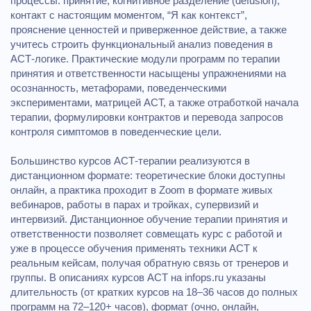
процессы: принятие, когнитивное разделение (defusion),
контакт с настоящим моментом, “Я как контекст”,
прояснение ценностей и приверженное действие, а также
учитесь строить функциональный анализ поведения в
ACT‑логике. Практические модули программ по терапии
принятия и ответственности насыщены упражнениями на
осознанность, метафорами, поведенческими
экспериментами, матрицей ACT, а также отработкой начала
терапии, формулировки контрактов и перевода запросов
контроля симптомов в поведенческие цели.
Большинство курсов ACT‑терапии реализуются в
дистанционном формате: теоретические блоки доступны
онлайн, а практика проходит в Zoom в формате живых
вебинаров, работы в парах и тройках, супервизий и
интервизий. Дистанционное обучение терапии принятия и
ответственности позволяет совмещать курс с работой и
уже в процессе обучения применять техники ACT к
реальным кейсам, получая обратную связь от тренеров и
группы. В описаниях курсов ACT на infops.ru указаны
длительность (от кратких курсов на 18–36 часов до полных
программ на 72–120+ часов), формат (очно, онлайн,