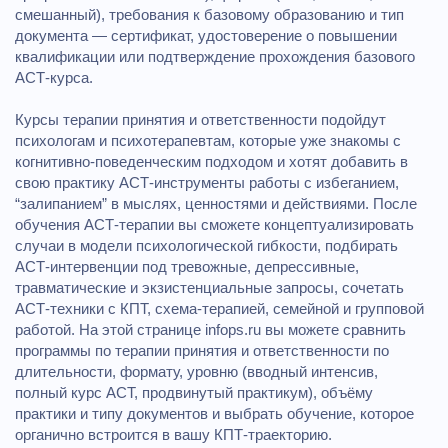
смешанный), требования к базовому образованию и тип
документа — сертификат, удостоверение о повышении
квалификации или подтверждение прохождения базового
ACT‑курса.
Курсы терапии принятия и ответственности подойдут
психологам и психотерапевтам, которые уже знакомы с
когнитивно‑поведенческим подходом и хотят добавить в
свою практику ACT‑инструменты работы с избеганием,
“залипанием” в мыслях, ценностями и действиями. После
обучения ACT‑терапии вы сможете концептуализировать
случаи в модели психологической гибкости, подбирать
ACT‑интервенции под тревожные, депрессивные,
травматические и экзистенциальные запросы, сочетать
АСТ‑техники с КПТ, схема‑терапией, семейной и групповой
работой. На этой странице infops.ru вы можете сравнить
программы по терапии принятия и ответственности по
длительности, формату, уровню (вводный интенсив,
полный курс ACT, продвинутый практикум), объёму
практики и типу документов и выбрать обучение, которое
органично встроится в вашу КПТ‑траекторию.