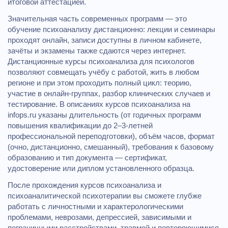
итоговой аттестацией.
Значительная часть современных программ — это
обучение психоанализу дистанционно: лекции и семинары
проходят онлайн, записи доступны в личном кабинете,
зачёты и экзамены также сдаются через интернет.
Дистанционные курсы психоанализа для психологов
позволяют совмещать учёбу с работой, жить в любом
регионе и при этом проходить полный цикл: теорию,
участие в онлайн‑группах, разбор клинических случаев и
тестирование. В описаниях курсов психоанализа на
infops.ru указаны длительность (от годичных программ
повышения квалификации до 2–3‑летней
профессиональной переподготовки), объём часов, формат
(очно, дистанционно, смешанный), требования к базовому
образованию и тип документа — сертификат,
удостоверение или диплом установленного образца.
После прохождения курсов психоанализа и
психоаналитической психотерапии вы сможете глубже
работать с личностными и характерологическими
проблемами, неврозами, депрессией, зависимыми и
пограничными расстройствами, травмой и повторяющимися