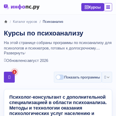
Курсы
Каталог курсов
Психоанализ
Курсы по психоанализу
На этой странице собраны программы по психоанализу для
психологов и психиатров, готовых к долгосрочному
Развернуть
обучению. Курсы включают теорию классического и
современного психоанализа, обязательную личную
Обновлено:
август 2026
терапию, клинические семинары и супервизии. После
обучения вы формируете аналитическое мышление и
1
основу для дальнейшей сертификации в выбранной школе.
Показать программы
Сравнивайте стоимость обучения психологии и
психотерапии.
Курсы от
6850
до
195000
рублей,
длительностью от 15 до 3300 академических часов.
Психолог-консультант с дополнительной
специализацией в области психоанализа.
Методы и технологии оказания
психологических услуг населению и