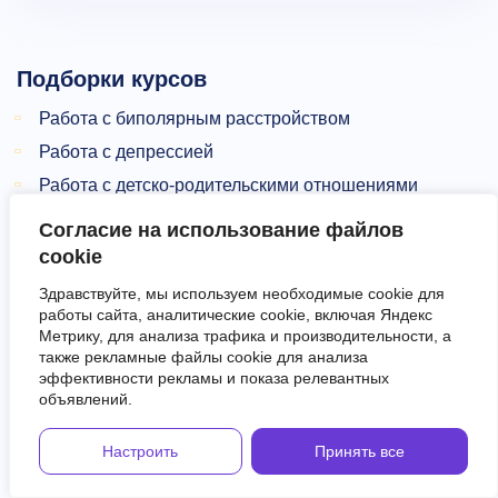
Подборки курсов
Работа с биполярным расстройством
Работа с депрессией
Работа с детско-родительскими отношениями
Работа с детьми
Согласие на использование файлов
Работа с изменами
cookie
Работа с кризисом
Здравствуйте, мы используем необходимые cookie для
работы сайта, аналитические cookie, включая Яндекс
Работа с неврозами
Метрику, для анализа трафика и производительности, а
Работа с ОКР
также рекламные файлы cookie для анализа
эффективности рекламы и показа релевантных
Работа с организациями
объявлений.
Работа с паническими атаками
Работа с пограничными расстройствами
Настроить
Принять все
Работа с подростками