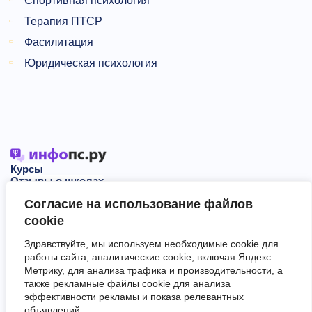
Спортивная психология
Терапия ПТСР
Фасилитация
Юридическая психология
Курсы
Отзывы о школах
Блог
Согласие на использование файлов
События
О нас
cookie
Здравствуйте, мы используем необходимые cookie для
Пользовательское соглашение
работы сайта, аналитические cookie, включая Яндекс
Политика обработки персональных данных
Метрику, для анализа трафика и производительности, а
Сервис не оказывает образовательные услуги.
также рекламные файлы cookie для анализа
Информация, размещённая на сайте, не является публичной
эффективности рекламы и показа релевантных
офертой.
объявлений.
В материалах могут встречаться рекламные ссылки.