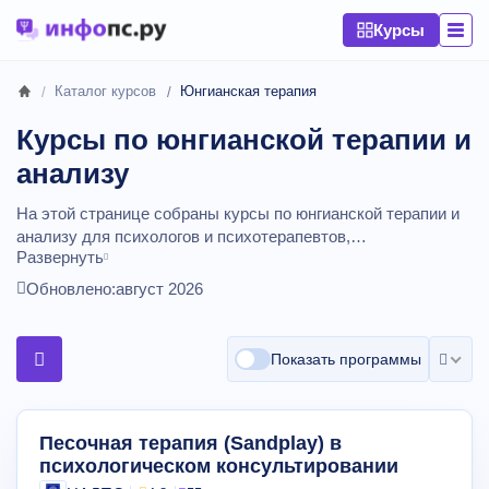
Курсы
Каталог курсов
Юнгианская терапия
Курсы по юнгианской терапии и
анализу
На этой странице собраны курсы по юнгианской терапии и
анализу для психологов и психотерапевтов,
Развернуть
интересующихся глубинной работой с бессознательным.
Программы знакомят с архетипами, символами, анализом
Обновлено:
август 2026
сновидений и творческих проявлений, а также с юнгианским
взглядом на симптом и развитие личности. Вы можете
сравнить курсы по уровню (вводные, углублённые,
Показать программы
долгосрочные программы), формату онлайн‑обучения,
объему практики и супервизий и документам, чтобы
выбрать программу под свой опыт и профессиональные
Песочная терапия (Sandplay) в
планы.
Курсы от
7900
до
35990
рублей,
длительностью от
психологическом консультировании
15 до 256 академических часов.